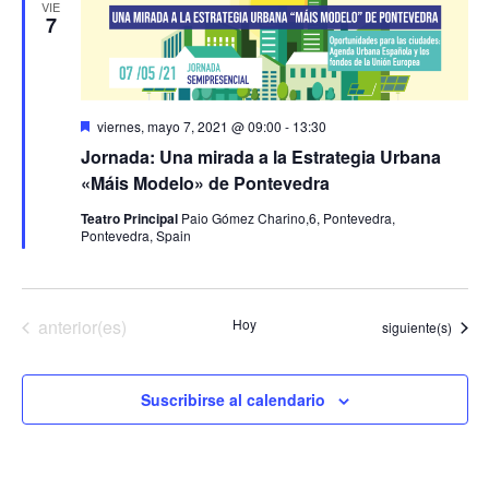
EVENTO
VIE
Y
7
VISTAS
DE
EVENTOS
Destacado
viernes, mayo 7, 2021 @ 09:00
-
13:30
Jornada: Una mirada a la Estrategia Urbana
«Máis Modelo» de Pontevedra
Teatro Principal
Paio Gómez Charino,6, Pontevedra,
Pontevedra, Spain
Eventos
anterior(es)
Hoy
Eventos
siguiente(s)
Suscribirse al calendario