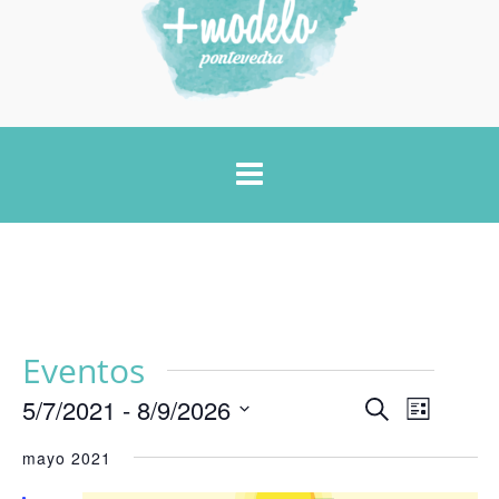
Eventos
NAVEGA
5/7/2021
 - 
8/9/2026
NAVEGAC
Buscar
Lista
DE
DE
Selecciona
VISTAS
mayo 2021
la
DE
BÚSQUED
fecha.